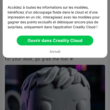
incredibly sharp. 💯
Accédez à toutes les informations sur les modèles,
Printability: Used Tree Supports and they peeled
bénéficiez d'un découpage fluide dans le cloud et d'une
impression en un clic. Interagissez avec les modèles pour
off like a dream.
gagner des points exclusifs et débloquer encore plus de
Aesthetic: It looks like a high-end vinyl toy
surprises, uniquement dans l'application Creality Cloud !
you’d buy at a store.
Ouvrir dans Creality Cloud
Seriously, for 100 credits, this is a steal. If
Annulé
you’re a Fortnite fan or just want a clean piece
for your desk, go grab the file! 🎯