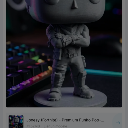
Jonesy (Fortnite) - Premium Funko Pop-
Style Collectible
71.52MB
Lier un modèle