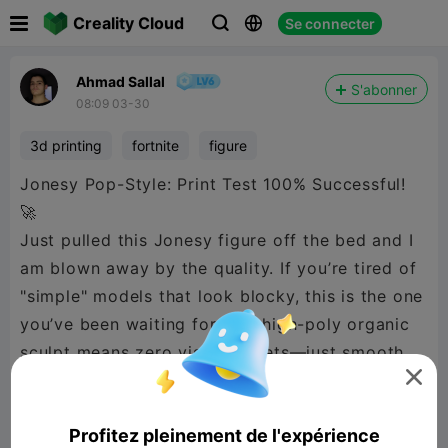

Creality Cloud
Se connecter



Ahmad Sallal
S'abonner
08:09 03-30
3d printing
fortnite
figure
Jonesy Pop-Style: Print Test 100% Successful!
🚀
Just pulled this Jonesy figure off the bed and I
am blown away by the quality. If you’re tired of
"simple" models that look blocky, this is the one
you’ve been waiting for. The high-poly organic
sculpt means zero visible facets—just smooth,

professional curves.
The Quality Check:
Profitez pleinement de l'expérience
Detail: The tactical vest and hair geometry are