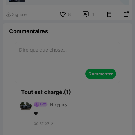


Signaler
8
1

Commentaires
Commenter
Tout est chargé.(1)
Nixypixy
❤
00:57 07-21