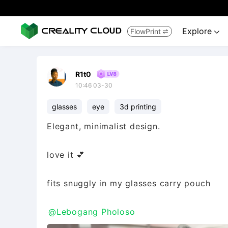
Explore
FlowPrint


R1t0
10:46 03-30
glasses
eye
3d printing
Elegant, minimalist design.
love it 💕
fits snuggly in my glasses carry pouch
@Lebogang Pholoso