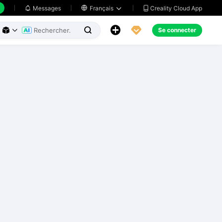
Creality Cloud App
Messages

Français





Se connecter


