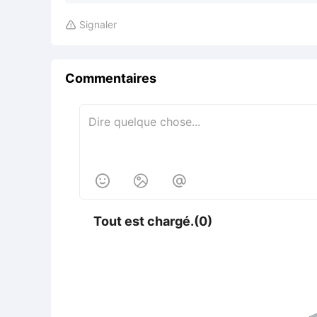
Signaler

Commentaires



Tout est chargé.(0)