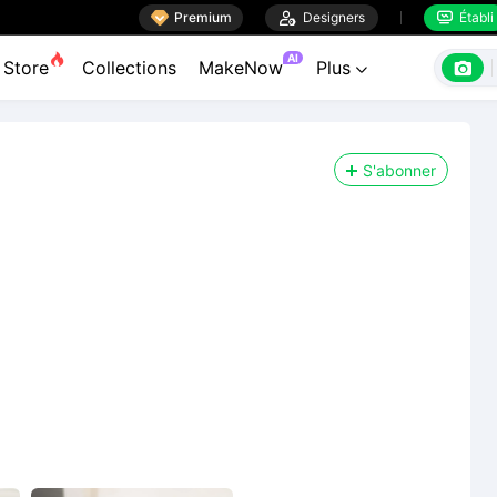

Premium

Designers
Établi


AI

Store
Collections
MakeNow
Plus

S'abonner