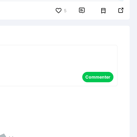


5
Commenter