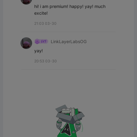
hi! i am premium! happy! yay! much 
excite!
21:03 03-30
LinkLayerLabsOG
yay!
20:53 03-30