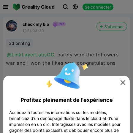

Creality Cloud
Se connecter



check my bio
S'abonner
12:54 03-30
3d printing
@LinkLayerLabsOG
barely won the followers
war and I won the likes war. congratulations

Profitez pleinement de l'expérience
Accédez à toutes les informations sur les modèles,
bénéficiez d'un découpage fluide dans le cloud et d'une
impression en un clic. Interagissez avec les modèles pour
gagner des points exclusifs et débloquer encore plus de