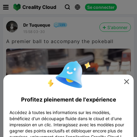

Creality Cloud
Se connecter



Dr Tuqueque
S'abonner
15:58 03-30
A premier ball to accompany the pokeball

Profitez pleinement de l'expérience
Accédez à toutes les informations sur les modèles,
bénéficiez d'un découpage fluide dans le cloud et d'une
impression en un clic. Interagissez avec les modèles pour
gagner des points exclusifs et débloquer encore plus de
surprises, uniquement dans l'application Creality Cloud !