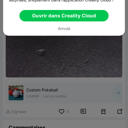
Ouvrir dans Creality Cloud
Annulé
Custom Pokeball
3.64MB
Lier un modèle


Signaler
5

Commentaires