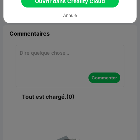
Ouvrir dans Creality Cloud
Annulé


Signaler
6

Commentaires
Commenter
Tout est chargé.(0)