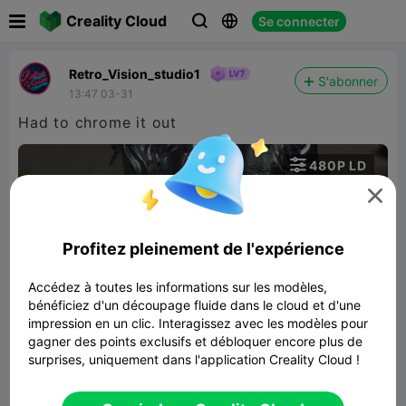

Creality Cloud
Se connecter



Retro_Vision_studio1
S'abonner
13:47 03-31
Had to chrome it out

480P LD


Profitez pleinement de l'expérience
Accédez à toutes les informations sur les modèles,
bénéficiez d'un découpage fluide dans le cloud et d'une
00:12
impression en un clic. Interagissez avec les modèles pour
gagner des points exclusifs et débloquer encore plus de
surprises, uniquement dans l'application Creality Cloud !
Christ bust crying
30.10MB
Lier un modèle