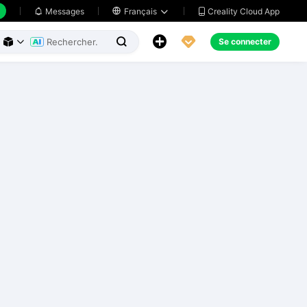
Creality Cloud App
Messages

Français





Se connecter


