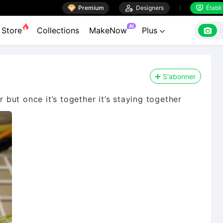

Premium

Designers
Établi


AI

Store
Collections
MakeNow
Plus

S'abonner
r but once it’s together it’s staying together