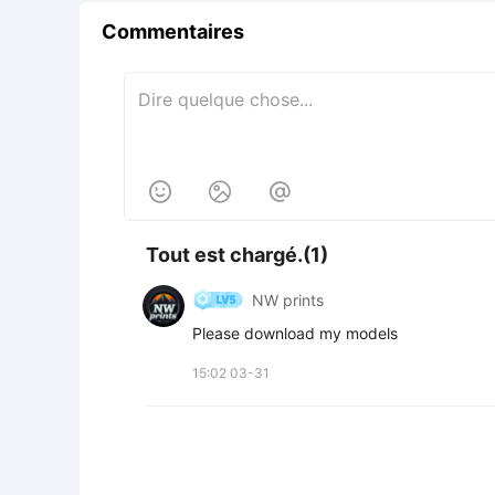
Commentaires



Tout est chargé.(1)
NW prints
Please download my models
15:02 03-31