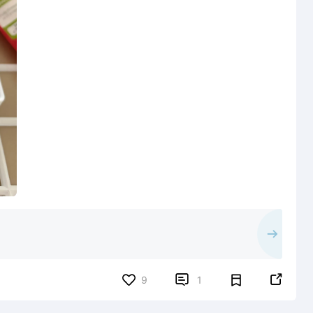


9
1