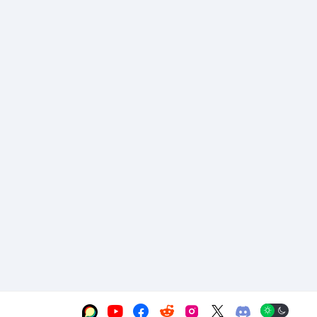





