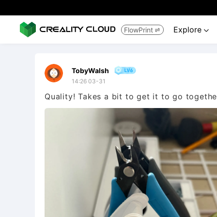
Explore
FlowPrint


TobyWalsh
14:26 03-31
Quality! Takes a bit to get it to go togethe