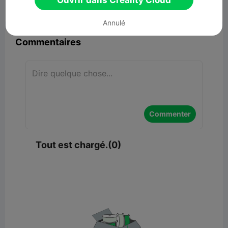
Ouvrir dans Creality Cloud


Signaler
1

Annulé
Commentaires
Commenter
Tout est chargé.(0)