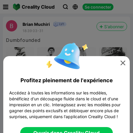

Creality Cloud
Se connecter



Brian Muchiri
S'abonner
18:39 03-31
Dumbfounded

Profitez pleinement de l'expérience
Accédez à toutes les informations sur les modèles,
bénéficiez d'un découpage fluide dans le cloud et d'une
impression en un clic. Interagissez avec les modèles pour
gagner des points exclusifs et débloquer encore plus de
surprises, uniquement dans l'application Creality Cloud !
Super Mario Golden Question Block
Twisty Fidget
Lier un modèle