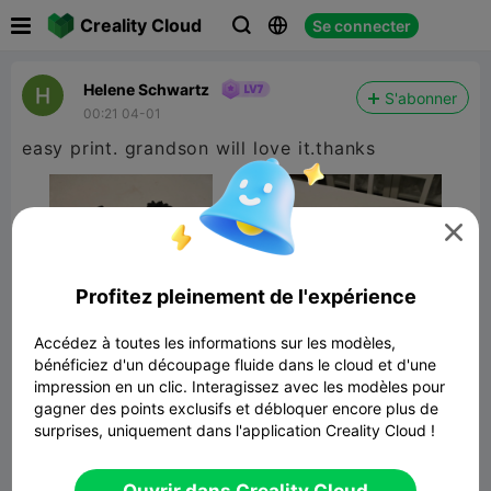

Creality Cloud
Se connecter



Helene Schwartz
S'abonner
00:21 04-01
easy print. grandson will love it.thanks

Profitez pleinement de l'expérience
Accédez à toutes les informations sur les modèles,
bénéficiez d'un découpage fluide dans le cloud et d'une
impression en un clic. Interagissez avec les modèles pour
gagner des points exclusifs et débloquer encore plus de
surprises, uniquement dans l'application Creality Cloud !
Toothless
24.00MB
Lier un modèle