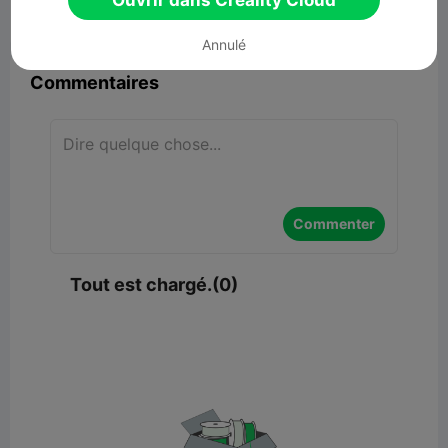
Ouvrir dans Creality Cloud


Signaler
4

Annulé
Commentaires
Commenter
Tout est chargé.(0)