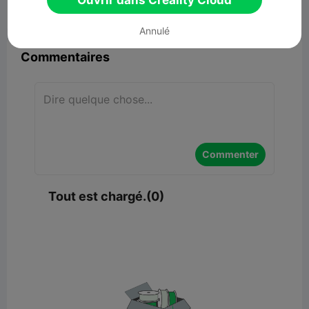
Ouvrir dans Creality Cloud


Signaler
9

Annulé
Commentaires
Commenter
Tout est chargé.(0)