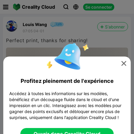

Creality Cloud
Se connecter



Louis Wang
S'abonner
07:05 04-01
Perfect print, thanks for sharing!

Profitez pleinement de l'expérience
Accédez à toutes les informations sur les modèles,
bénéficiez d'un découpage fluide dans le cloud et d'une
impression en un clic. Interagissez avec les modèles pour
gagner des points exclusifs et débloquer encore plus de
surprises, uniquement dans l'application Creality Cloud !
Soda Can Thermos
7.22MB
Lier un modèle