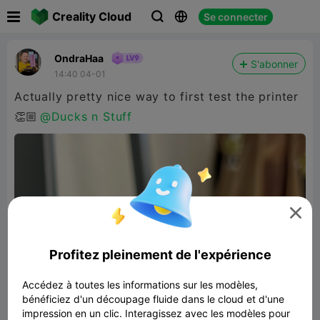

Creality Cloud
Se connecter



OndraHaa
S'abonner
14:40 04-01
Actually pretty nice way to first test the printer
👏🏼
@Ducks n Stuff

Profitez pleinement de l'expérience
Accédez à toutes les informations sur les modèles,
bénéficiez d'un découpage fluide dans le cloud et d'une
impression en un clic. Interagissez avec les modèles pour