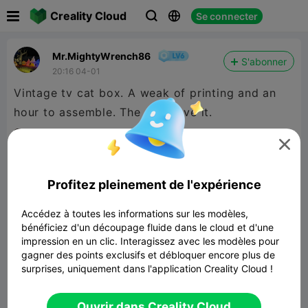

Creality Cloud
Se connecter



Mr.MightyWrench86
S'abonner
20:16 04-01
Vintage tv cat box. A weak of printing and an

Profitez pleinement de l'expérience
Accédez à toutes les informations sur les modèles,
bénéficiez d'un découpage fluide dans le cloud et d'une
impression en un clic. Interagissez avec les modèles pour
gagner des points exclusifs et débloquer encore plus de
surprises, uniquement dans l'application Creality Cloud !
Ouvrir dans Creality Cloud