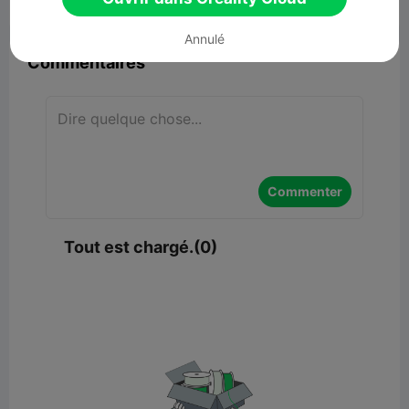


Signaler
4

Annulé
Commentaires
Commenter
Tout est chargé.(0)