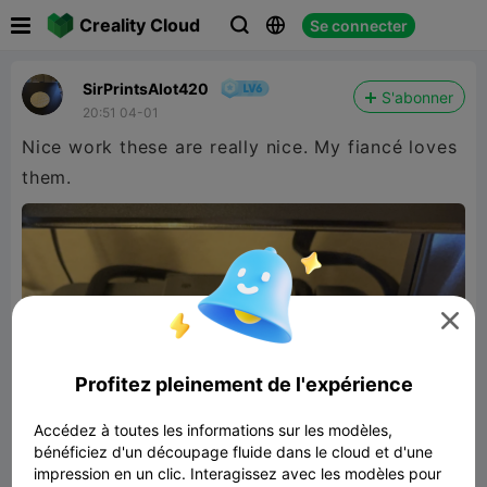

Creality Cloud
Se connecter



SirPrintsAlot420
S'abonner
20:51 04-01
Nice work these are really nice. My fiancé loves
them.

Profitez pleinement de l'expérience
Accédez à toutes les informations sur les modèles,
bénéficiez d'un découpage fluide dans le cloud et d'une
impression en un clic. Interagissez avec les modèles pour