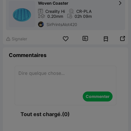
Woven Coaster


Creality Hi

CR-PLA

0.20mm

02h 09m
SirPrintsAlot420


Signaler

Commentaires
Commenter
Tout est chargé.(0)