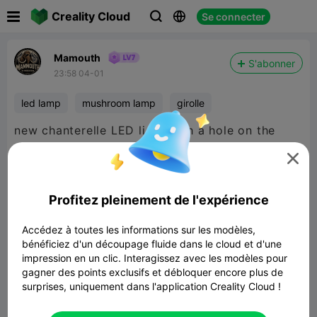

Creality Cloud
Se connecter



Mamouth
S'abonner
23:58 04-01
led lamp
mushroom lamp
girolle
new chanterelle LED light with a hole on the
bottom 32 mm diameter ton insert a tea led

Profitez pleinement de l'expérience
Accédez à toutes les informations sur les modèles,
bénéficiez d'un découpage fluide dans le cloud et d'une
impression en un clic. Interagissez avec les modèles pour
gagner des points exclusifs et débloquer encore plus de
surprises, uniquement dans l'application Creality Cloud !