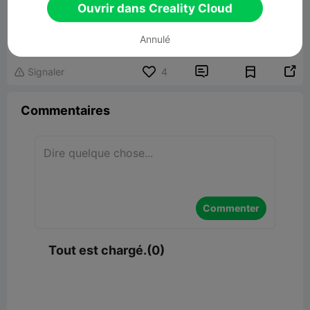
Ouvrir dans Creality Cloud
Aura Chanterelle Lamp
19.73MB
Lier un modèle
Annulé


Signaler
4

Commentaires
Commenter
Tout est chargé.(0)