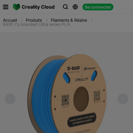

Creality Cloud
Se connecter



Accueil
Produits
Filaments & Résine
BASF Co branded Ultra series PLA