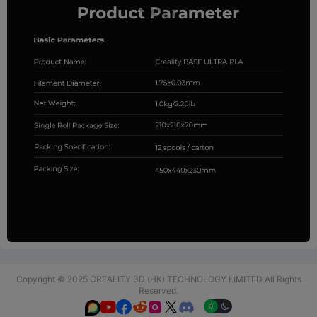
Copyright © 2025 CREALITY 3D (HK) TECHNOLOGY LIMITED All Rights
Reserved.





