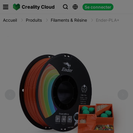

Creality Cloud
Se connecter



Accueil
Produits
Filaments & Résine
Ender-PLA+