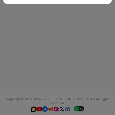
Copyright © 2025 CREALITY 3D (HK) TECHNOLOGY LIMITED All Rights
Reserved.





