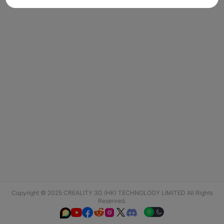
Copyright © 2025 CREALITY 3D (HK) TECHNOLOGY LIMITED All Rights
Reserved.





