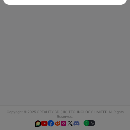
Copyright © 2025 CREALITY 3D (HK) TECHNOLOGY LIMITED All Rights
Reserved.





