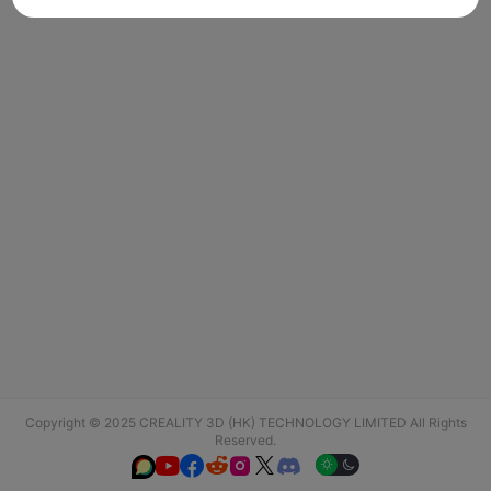
Copyright © 2025 CREALITY 3D (HK) TECHNOLOGY LIMITED All Rights
Reserved.





