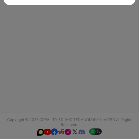
Copyright © 2025 CREALITY 3D (HK) TECHNOLOGY LIMITED All Rights
Reserved.





