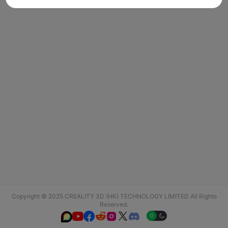
Copyright © 2025 CREALITY 3D (HK) TECHNOLOGY LIMITED All Rights
Reserved.





