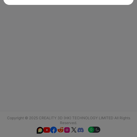
Copyright © 2025 CREALITY 3D (HK) TECHNOLOGY LIMITED All Rights
Reserved.





