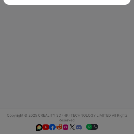
Copyright © 2025 CREALITY 3D (HK) TECHNOLOGY LIMITED All Rights
Reserved.





