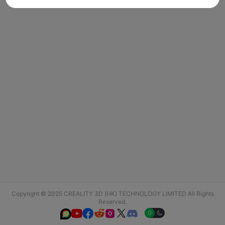
Copyright © 2025 CREALITY 3D (HK) TECHNOLOGY LIMITED All Rights
Reserved.





