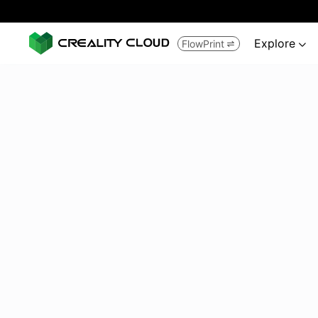
Explore
FlowPrint

