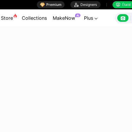

Premium

Designers
Établi


AI

Store
Collections
MakeNow
Plus
