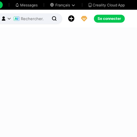
Creality Cloud App
Messages

Français





Se connecter


