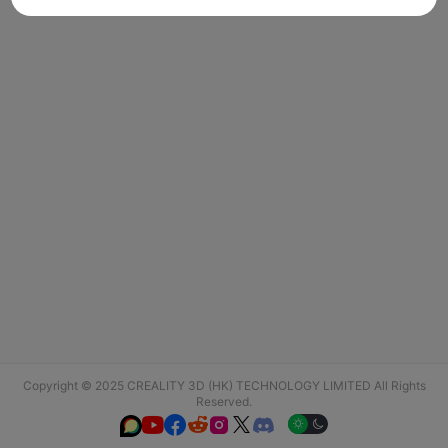
Copyright © 2025 CREALITY 3D (HK) TECHNOLOGY LIMITED All Rights
Reserved.





