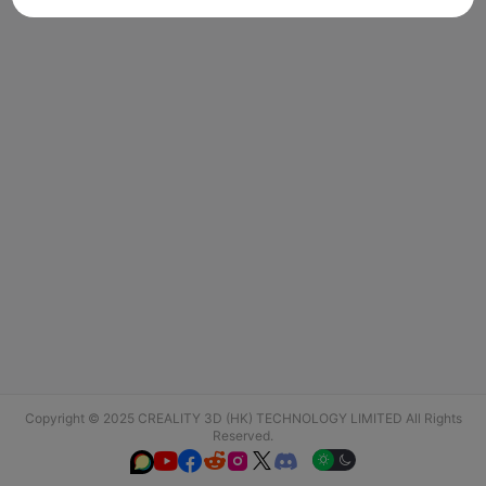
Copyright © 2025 CREALITY 3D (HK) TECHNOLOGY LIMITED All Rights
Reserved.





