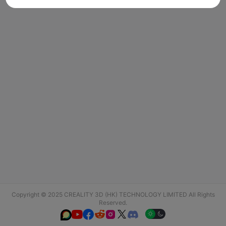
Copyright © 2025 CREALITY 3D (HK) TECHNOLOGY LIMITED All Rights
Reserved.





