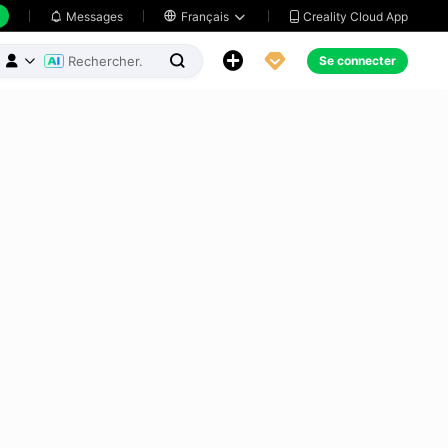
Creality Cloud App
Messages

Français





Se connecter


