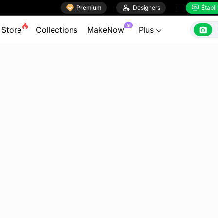

Premium

Designers
Établi


AI

Store
Collections
MakeNow
Plus
