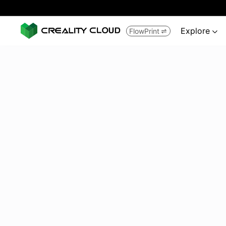
Explore
FlowPrint

