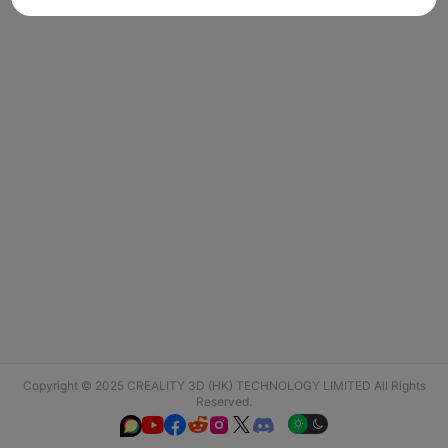
Copyright © 2025 CREALITY 3D (HK) TECHNOLOGY LIMITED All Rights
Reserved.





