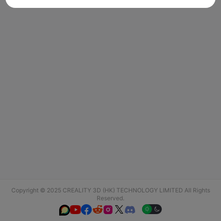
Copyright © 2025 CREALITY 3D (HK) TECHNOLOGY LIMITED All Rights
Reserved.





