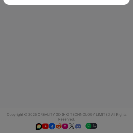
Copyright © 2025 CREALITY 3D (HK) TECHNOLOGY LIMITED All Rights
Reserved.





