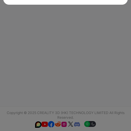
Copyright © 2025 CREALITY 3D (HK) TECHNOLOGY LIMITED All Rights
Reserved.





