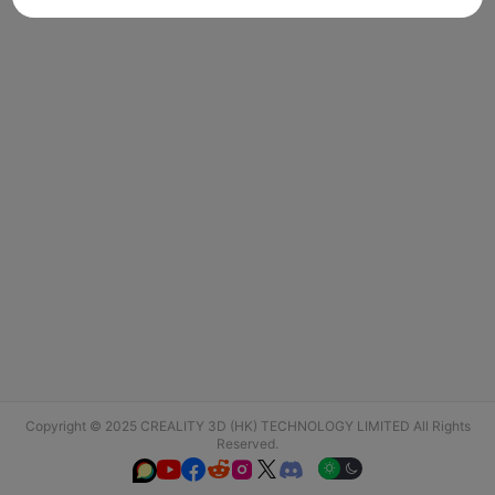
Copyright © 2025 CREALITY 3D (HK) TECHNOLOGY LIMITED All Rights
Reserved.





