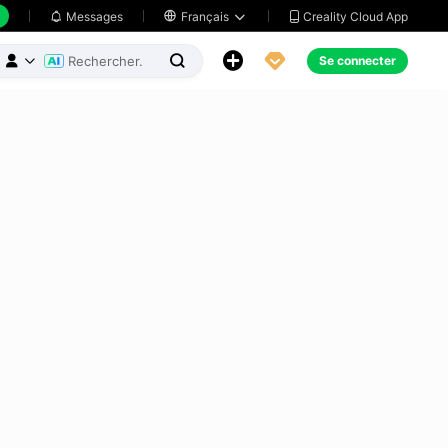
Creality Cloud App
Messages

Français





Se connecter


