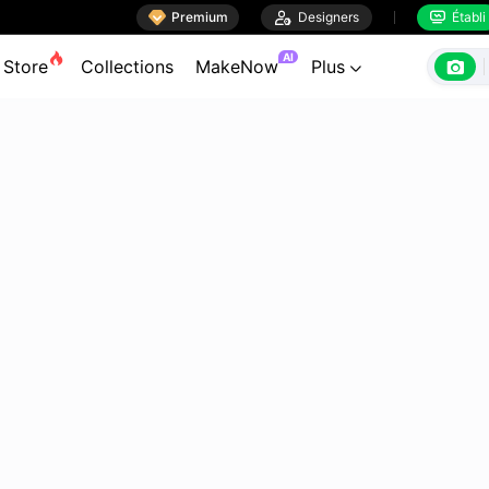

Premium

Designers
Établi


AI

Store
Collections
MakeNow
Plus
