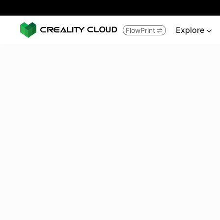
Explore
FlowPrint

