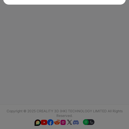
Copyright © 2025 CREALITY 3D (HK) TECHNOLOGY LIMITED All Rights
Reserved.





