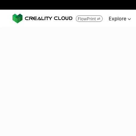
Explore
FlowPrint

