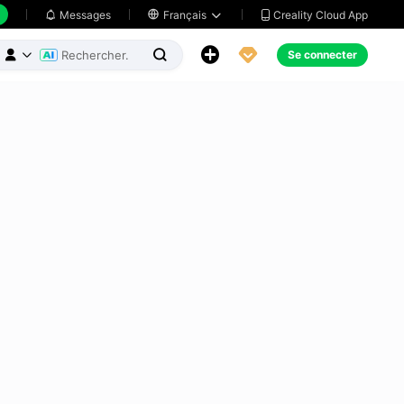
Creality Cloud App
Messages

Français





Se connecter


