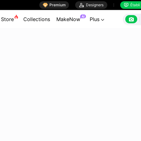

Premium

Designers
Établi


AI

Store
Collections
MakeNow
Plus
