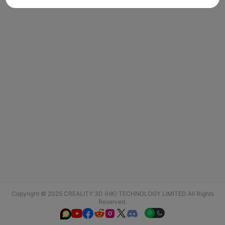
Copyright © 2025 CREALITY 3D (HK) TECHNOLOGY LIMITED All Rights
Reserved.





