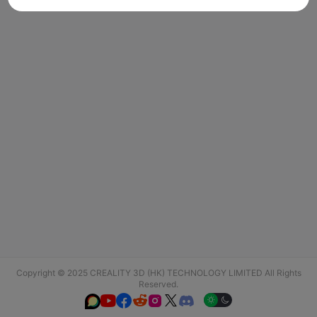
Copyright © 2025 CREALITY 3D (HK) TECHNOLOGY LIMITED All Rights
Reserved.





