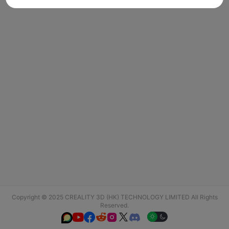
Copyright © 2025 CREALITY 3D (HK) TECHNOLOGY LIMITED All Rights
Reserved.





