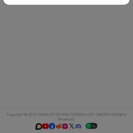
Copyright © 2025 CREALITY 3D (HK) TECHNOLOGY LIMITED All Rights
Reserved.





