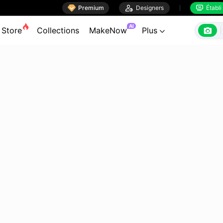

Premium

Designers
Établi


AI

Store
Collections
MakeNow
Plus
