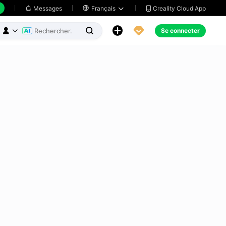
Creality Cloud App
Messages

Français





Se connecter


