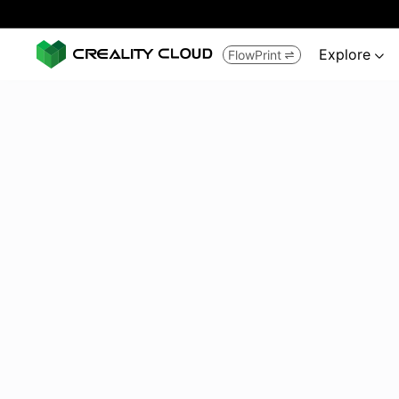
Explore
FlowPrint

