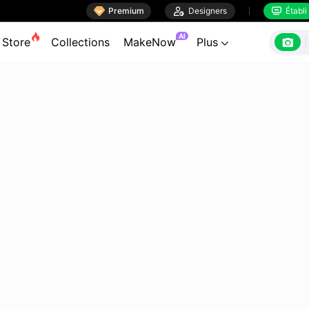

Premium

Designers
Établi


AI

Store
Collections
MakeNow
Plus
