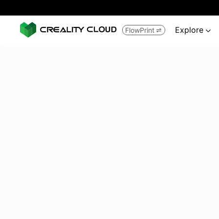
Explore
FlowPrint

