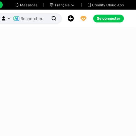
Creality Cloud App
Messages

Français





Se connecter


