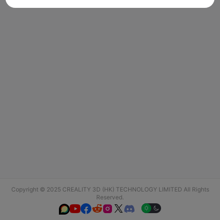
Copyright © 2025 CREALITY 3D (HK) TECHNOLOGY LIMITED All Rights
Reserved.





