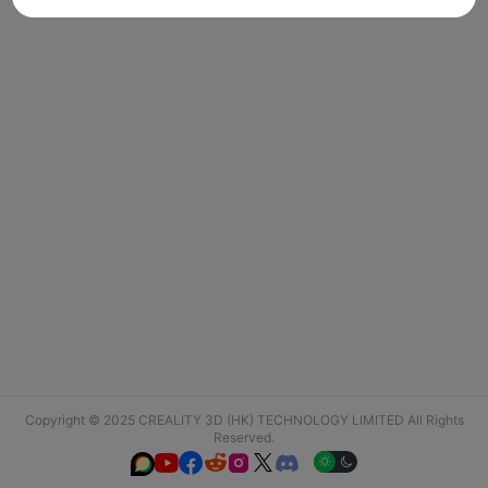
Copyright © 2025 CREALITY 3D (HK) TECHNOLOGY LIMITED All Rights
Reserved.





