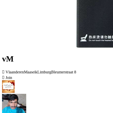
vM

VlaanderenMaaseikLimburgBleumerstraat 8

Join