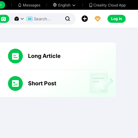
h
Creality Cloud App
Messages

English






Log In



Long Article
Short Post