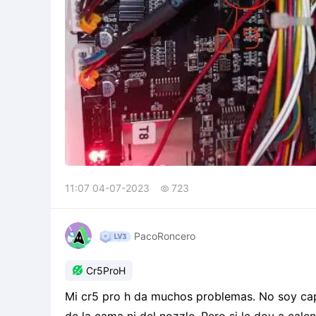
11:07 04-07-2023
723

PacoRoncero

Cr5ProH
Mi cr5 pro h da muchos problemas. No soy cap