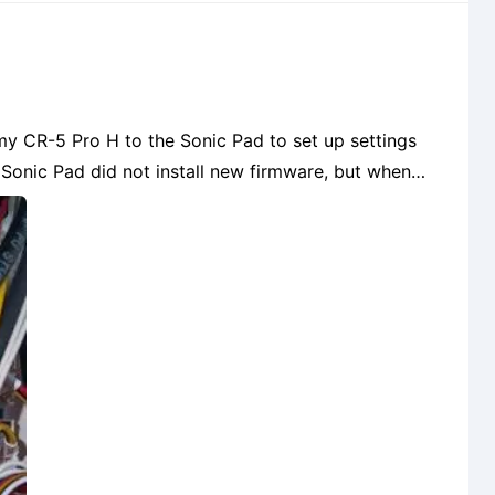
 my CR-5 Pro H to the Sonic Pad to set up settings
 Sonic Pad did not install new firmware, but when
rying to install the current CR-5 Pro H firmware via