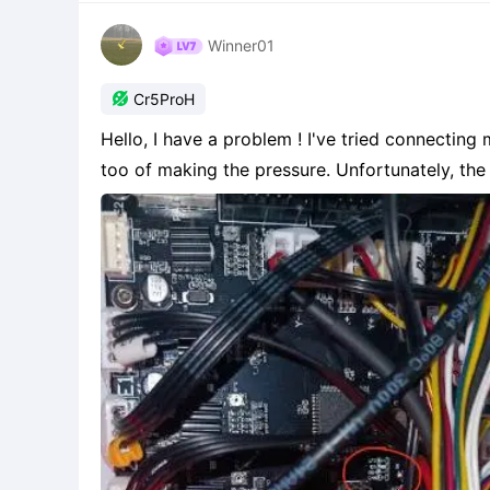
Winner01

Cr5ProH
Hello, I have a problem ! I've tried connecting
too of making the pressure. Unfortunately, the
trying overwritten my current firmware. When t
the SD