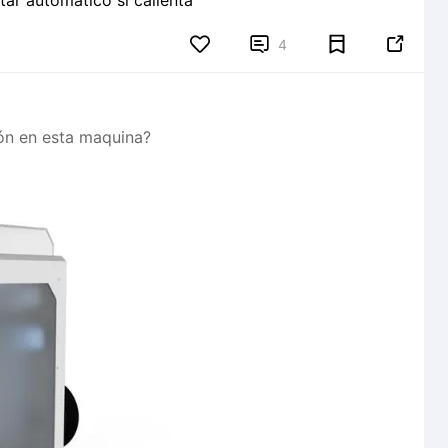
ntar automático si calienta


4
ión en esta maquina?