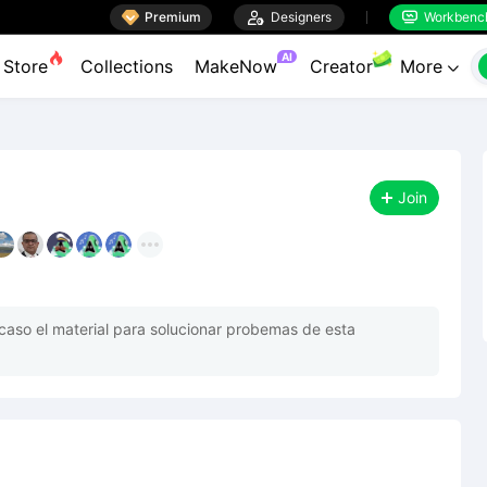

Premium

Designers
Workbenc


AI
Store
Collections
MakeNow
Creator
More

Join
caso el material para solucionar probemas de esta 