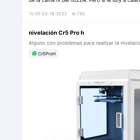
de la cama ni del nozzle. Pero si le doy a cale
10:05 03-18-2023
730

nivelación Cr5 Pro h
Alguno con problemas para realizar la nivelac

Cr5ProH