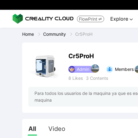
Explore
FlowPrint


Home
Community
Cr5ProH
Cr5ProH
Admin
Members
8
Likes
3
Contents
Para todos los usuarios de la maquina ya que es es
maquina
All
Video