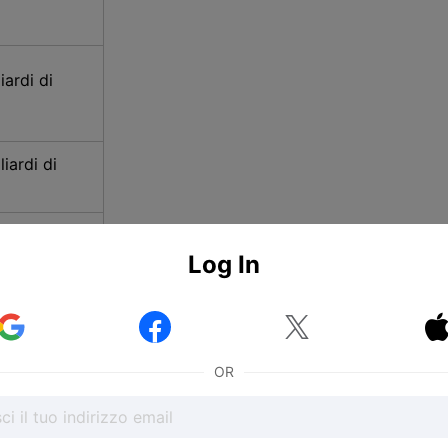
liardi di
i
liardi di
i
tenza
a
Log In


OR