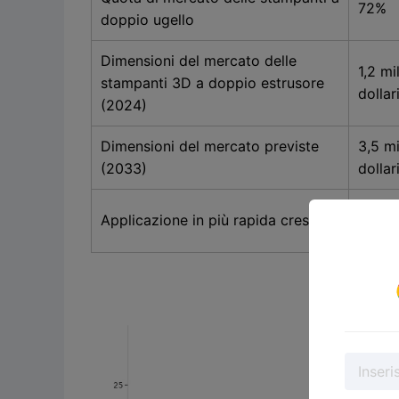
72%
doppio ugello
Dimensioni del mercato delle
1,2 mi
stampanti 3D a doppio estrusore
dollar
(2024)
Dimensioni del mercato previste
3,5 mi
(2033)
dollar
Assis
Applicazione in più rapida crescita
medic