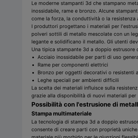
Le moderne stampanti 3d che stampano metallo 
inossidabile, rame e bronzo. Alcune stampanti 
come la forza, la conduttività o la resistenza 
I produttori progettano i materiali per l'estr
polveri sottili di metallo mescolate con un le
legante e solidificano il metallo. Gli utenti d
Una tipica stampante 3d a doppio estrusore 
Acciaio inossidabile per parti di uso gener
Rame per componenti elettrici
Bronzo per oggetti decorativi o resistenti a
Leghe speciali per ambienti difficili
La scelta dei materiali influisce sulla resiste
grazie alla disponibilità di nuovi materiali pe
Possibilità con l'estrusione di metal
Stampa multimateriale
La tecnologia di stampa 3d a doppio estrusore
consente di creare parti con proprietà uniche.
materiale più morbido per le giunzioni flessibi