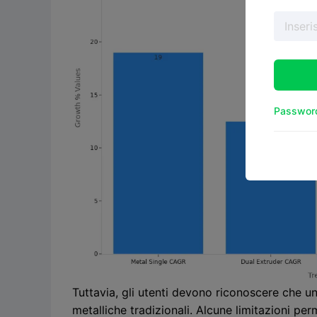
Password
Tuttavia, gli utenti devono riconoscere che 
metalliche tradizionali. Alcune limitazioni pe