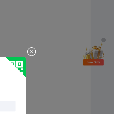

Free Gifts
