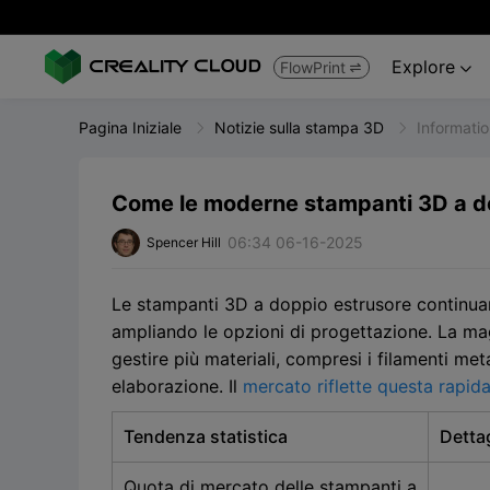
Explore
FlowPrint


Pagina Iniziale
Notizie sulla stampa 3D
Informati
Come le moderne stampanti 3D a do
06:34 06-16-2025
Spencer Hill
Le stampanti 3D a doppio estrusore continuan
ampliando le opzioni di progettazione. La mag
gestire più materiali, compresi i filamenti met
elaborazione. Il
mercato riflette questa rapida
Tendenza statistica
Detta
Quota di mercato delle stampanti a