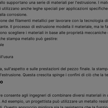
supportano una serie di materiali per l'estrusione. I mate
utilizzano anche leghe speciali per applicazioni specifiche
alla corrosione.
usione dei filamenti metallici per lavorare con la tecnologia
gante. Il processo di estrusione modella il materiale, ma le 
evono scegliere i materiali in base alle proprietà meccaniche 
che stampa metallo può gestire:
ale
ll'usura
nza, sull'aspetto e sulle prestazioni del pezzo finale. la sta
r l'estrusione. Questa crescita spinge i confini di ciò che l
lo
 consente agli ingegneri di combinare diversi materiali in
 Ad esempio, un progettista può utilizzare un metallo resist
li. Questo approccio migliora sia la resistenza che la funzio