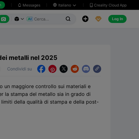
h
Creality Cloud App
Messages

Italiano






Log In



i metalli nel 2025
Condividi su





 un maggiore controllo sui materiali e
r la stampa del metallo sia in grado di
 limiti della qualità di stampa e della post-