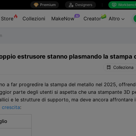

Premium

Designers
Workbenc


AI
Store
Collezioni
MakeNow
Creator
Altro

on
ppio estrusore stanno plasmando la stampa de
Colleziona
o a far progredire la stampa del metallo nel 2025, offrendo
gior parte degli utenti si aspetta che una stampante 3D pe
allici e le strutture di supporto, ma deve ancora affrontare i
 crescita
:
glio