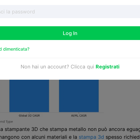
Log In
 dimenticata?
Non hai un account? Clicca qui
Registrati
una stampante 3D che stampa metallo non può ancora eguagl
rmangono con alcuni materiali e la
stampa 3d
spesso richiede