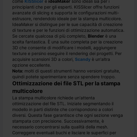
come
KISSlicer
e
ideaMaker
sono ideali sia per i
principianti che per gli esperti. KISSlicer offre funzioni
avanzate di slicing e supporta le configurazioni multi-
estrusore, rendendolo ideale per la stampa multicolore.
IdeaMaker si distingue per le sue capacità di creazione
di texture e per le funzioni di ottimizzazione automatica.
Se cercate qualcosa di più completo,
Blender
è una
scelta fantastica. È una suite completa per la creazione
3D che consente di modificare i modelli, aggiungere
texture e persino eseguire il rendering dei progetti. Per
acquisire scansioni 3D a colori,
Scandy
è un'altra
opzione eccellente.
Nota:
molti di questi strumenti hanno versioni gratuite,
quindi potete sperimentare senza spendere troppo.
Ottimizzazione dei file STL per la stampa
multicolore
La stampa multicolore richiede un'attenta
ottimizzazione del file STL. Iniziate segmentando il
modello in parti distinte che corrispondono a colori
diversi. Questa fase garantisce che ogni sezione venga
stampata con precisione. Successivamente, è
necessario concentrarsi sulla qualità della mesh.
Correggere eventuali buchi e lisciare le superfici per