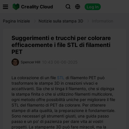

Creality Cloud
Log In



Pagina Iniziale
Notizie sulla stampa 3D
Information
Suggerimenti e trucchi per colorare
efficacemente i file STL di filamenti
PET
10:43 06-06-2025
Spencer Hill
La colorazione di un file
STL
di filamento PET può
trasformare le stampe 3D in creazioni vivaci e
accattivanti. Sia che si tinga il filamento, che si dipinga
la stampa finita o che si utilizzino filamenti multicolore,
ogni metodo offre possibilità uniche per migliorare il file
STL del filamento di PET da colorare. Per ottenere
stampe di alta qualità, la preparazione è fondamentale.
Sono necessari gli strumenti giusti, una guida passo
passo e un po' di pazienza per dare vita ai vostri
progetti. La stampante 3D può fare miracoli, ma la