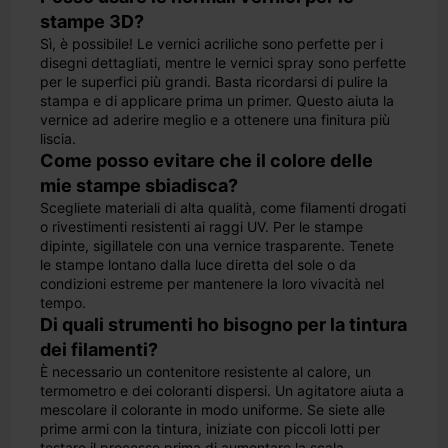
stampe 3D?
Sì, è possibile! Le vernici acriliche sono perfette per i
disegni dettagliati, mentre le vernici spray sono perfette
per le superfici più grandi. Basta ricordarsi di pulire la
stampa e di applicare prima un primer. Questo aiuta la
vernice ad aderire meglio e a ottenere una finitura più
liscia.
Come posso evitare che il colore delle
mie stampe sbiadisca?
Scegliete materiali di alta qualità, come filamenti drogati
o rivestimenti resistenti ai raggi UV. Per le stampe
dipinte, sigillatele con una vernice trasparente. Tenete
le stampe lontano dalla luce diretta del sole o da
condizioni estreme per mantenere la loro vivacità nel
tempo.
Di quali strumenti ho bisogno per la tintura
dei filamenti?
È necessario un contenitore resistente al calore, un
termometro e dei coloranti dispersi. Un agitatore aiuta a
mescolare il colorante in modo uniforme. Se siete alle
prime armi con la tintura, iniziate con piccoli lotti per
testare il processo prima di aumentare la scala.