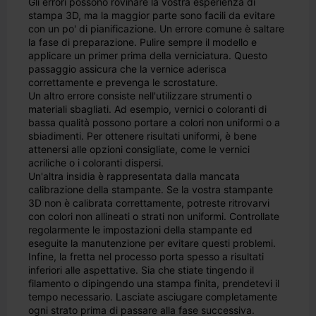
Gli errori possono rovinare la vostra esperienza di
stampa 3D, ma la maggior parte sono facili da evitare
con un po' di pianificazione. Un errore comune è saltare
la fase di preparazione. Pulire sempre il modello e
applicare un primer prima della verniciatura. Questo
passaggio assicura che la vernice aderisca
correttamente e prevenga le scrostature.
Un altro errore consiste nell'utilizzare strumenti o
materiali sbagliati. Ad esempio, vernici o coloranti di
bassa qualità possono portare a colori non uniformi o a
sbiadimenti. Per ottenere risultati uniformi, è bene
attenersi alle opzioni consigliate, come le vernici
acriliche o i coloranti dispersi.
Un'altra insidia è rappresentata dalla mancata
calibrazione della stampante. Se la vostra stampante
3D non è calibrata correttamente, potreste ritrovarvi
con colori non allineati o strati non uniformi. Controllate
regolarmente le impostazioni della stampante ed
eseguite la manutenzione per evitare questi problemi.
Infine, la fretta nel processo porta spesso a risultati
inferiori alle aspettative. Sia che stiate tingendo il
filamento o dipingendo una stampa finita, prendetevi il
tempo necessario. Lasciate asciugare completamente
ogni strato prima di passare alla fase successiva.