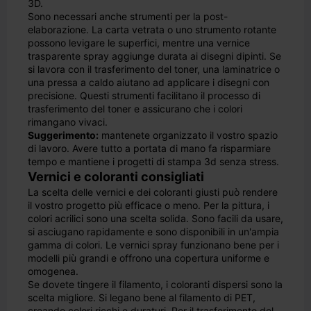
3D.
Sono necessari anche strumenti per la post-
elaborazione. La carta vetrata o uno strumento rotante
possono levigare le superfici, mentre una vernice
trasparente spray aggiunge durata ai disegni dipinti. Se
si lavora con il trasferimento del toner, una laminatrice o
una pressa a caldo aiutano ad applicare i disegni con
precisione. Questi strumenti facilitano il processo di
trasferimento del toner e assicurano che i colori
rimangano vivaci.
Suggerimento:
mantenete organizzato il vostro spazio
di lavoro. Avere tutto a portata di mano fa risparmiare
tempo e mantiene i progetti di stampa 3d senza stress.
Vernici e coloranti consigliati
La scelta delle vernici e dei coloranti giusti può rendere
il vostro progetto più efficace o meno. Per la pittura, i
colori acrilici sono una scelta solida. Sono facili da usare,
si asciugano rapidamente e sono disponibili in un'ampia
gamma di colori. Le vernici spray funzionano bene per i
modelli più grandi e offrono una copertura uniforme e
omogenea.
Se dovete tingere il filamento, i coloranti dispersi sono la
scelta migliore. Si legano bene al filamento di PET,
creando colori ricchi e duraturi. Per il trasferimento del