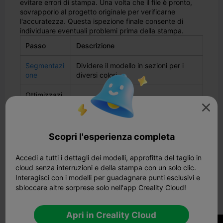
evitare errori di stampa. Una volta che il file è pronto,
sovrapporlo al progetto originale per verificarne
l'accuratezza. Questa ispezione finale consente di
individuare eventuali problemi prima della stampa.
Passo
Descrizione
Segmentazi
Dividere il modello in sezioni per i
one
diversi colori.
Ottimizzazi
Correggere i fori e lisciare le superfici
one della

per una migliore qualità di stampa.
mesh
Ispezione
Confrontate il file STL con il progetto
Scopri l'esperienza completa
finale
originale per garantire la precisione.
Accedi a tutti i dettagli dei modelli, approfitta del taglio in
cloud senza interruzioni e della stampa con un solo clic.
Suggerimento:
Utilizzate software come Blender o
ideaMaker per semplificare questi passaggi. Questi
Interagisci con i modelli per guadagnare punti esclusivi e
software offrono strumenti specifici per l'ottimizzazione
sbloccare altre sorprese solo nell'app Creality Cloud!
dei file STL per la stampa multicolore.
Tecniche di colorazione
Apri in Creality Cloud