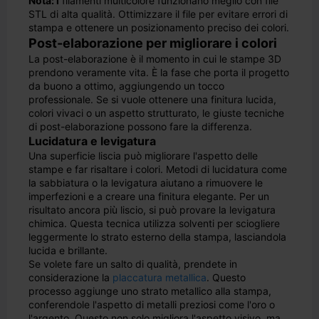
Nota: i
filamenti multicolore funzionano meglio con file
STL di alta qualità. Ottimizzare il file per evitare errori di
stampa e ottenere un posizionamento preciso dei colori.
Post-elaborazione per migliorare i colori
La post-elaborazione è il momento in cui le stampe 3D
prendono veramente vita. È la fase che porta il progetto
da buono a ottimo, aggiungendo un tocco
professionale. Se si vuole ottenere una finitura lucida,
colori vivaci o un aspetto strutturato, le giuste tecniche
di post-elaborazione possono fare la differenza.
Lucidatura e levigatura
Una superficie liscia può migliorare l'aspetto delle
stampe e far risaltare i colori. Metodi di lucidatura come
la sabbiatura o la levigatura aiutano a rimuovere le
imperfezioni e a creare una finitura elegante. Per un
risultato ancora più liscio, si può provare la levigatura
chimica. Questa tecnica utilizza solventi per sciogliere
leggermente lo strato esterno della stampa, lasciandola
lucida e brillante.
Se volete fare un salto di qualità, prendete in
considerazione la
placcatura metallica
. Questo
processo aggiunge uno strato metallico alla stampa,
conferendole l'aspetto di metalli preziosi come l'oro o
l'argento. Questo non solo migliora l'aspetto visivo, ma