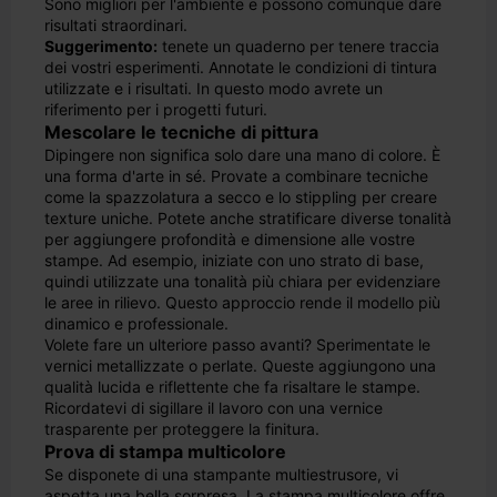
Sono migliori per l'ambiente e possono comunque dare
risultati straordinari.
Suggerimento:
tenete un quaderno per tenere traccia
dei vostri esperimenti. Annotate le condizioni di tintura
utilizzate e i risultati. In questo modo avrete un
riferimento per i progetti futuri.
Mescolare le tecniche di pittura
Dipingere non significa solo dare una mano di colore. È
una forma d'arte in sé. Provate a combinare tecniche
come la spazzolatura a secco e lo stippling per creare
texture uniche. Potete anche stratificare diverse tonalità
per aggiungere profondità e dimensione alle vostre
stampe. Ad esempio, iniziate con uno strato di base,
quindi utilizzate una tonalità più chiara per evidenziare
le aree in rilievo. Questo approccio rende il modello più
dinamico e professionale.
Volete fare un ulteriore passo avanti? Sperimentate le
vernici metallizzate o perlate. Queste aggiungono una
qualità lucida e riflettente che fa risaltare le stampe.
Ricordatevi di sigillare il lavoro con una vernice
trasparente per proteggere la finitura.
Prova di stampa multicolore
Se disponete di una stampante multiestrusore, vi
aspetta una bella sorpresa. La stampa multicolore offre