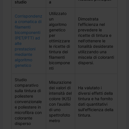
studio
a
Utilizzato
Corrispondenz
un
Dimostrata
a cromatica di
algoritmo
l'efficienza nel
filamenti
genetico
prevedere le
bicomponenti
per
ricette di tintura e
(PET/PTT) ad
ottimizzare
nell'ottenere le
alte
le ricette di
tonalità desiderate
prestazioni
tintura dei
utilizzando una
mediante
filamenti
miscela di coloranti
algoritmo
bicompone
dispersi.
genetico
nti
Studio
Misurazione
comparativo
dei valori di
Ha valutato i
sulla tintura di
intensità del
diversi effetti della
poliestere
colore (K/S)
tintura e ha fornito
convenzionale
con l'ausilio
dati quantitativi
e poliestere in
di uno
sull'efficienza della
microfibra con
spettrofoto
tintura.
colorante
metro
disperso