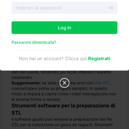
Quando si prepara il file STL per la colorazione, è
necessario pensare al futuro. Iniziate controllando se il
file include già
informazioni sul colore
, come i colori dei
vertici o la mappatura UV. In caso contrario, è possibile
Log In
aggiungere manualmente questi dettagli. Questa fase
garantisce che il modello 3D abbia una base solida per
ottenere colori vivaci. Un'altra considerazione
Password dimenticata?
importante è l'impostazione dei materiali. Associare i
colori a materiali o texture specifici può far risaltare il
modello una volta stampato. Infine, esportate il file in un
Non hai un account? Clicca qui
Registrati
formato che supporti le informazioni sui colori, come
VRML (.wrl) o PLY (.ply). Questi formati conservano i
dati del colore, rendendo più facile ottenere l'aspetto
desiderato.
Suggerimento:
se siete alle prime armi con i
file STL
,

concentratevi prima su progetti semplici. In questo
modo si impara a capire come i colori interagiscono con
le diverse forme e texture.
Strumenti software per la preparazione di
STL
Il software giusto può rendere la preparazione dei file
STL per la colorazione un gioco da ragazzi. Strumenti