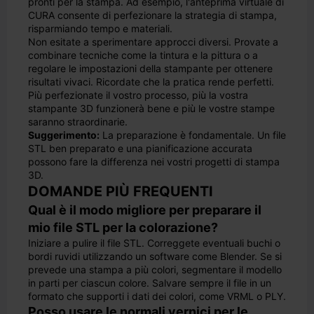
pronti per la stampa. Ad esempio, l'anteprima virtuale di
CURA consente di perfezionare la strategia di stampa,
risparmiando tempo e materiali.
Non esitate a sperimentare approcci diversi. Provate a
combinare tecniche come la tintura e la pittura o a
regolare le impostazioni della stampante per ottenere
risultati vivaci. Ricordate che la pratica rende perfetti.
Più perfezionate il vostro processo, più la vostra
stampante 3D funzionerà bene e più le vostre stampe
saranno straordinarie.
Suggerimento:
La preparazione è fondamentale. Un file
STL ben preparato e una pianificazione accurata
possono fare la differenza nei vostri progetti di stampa
3D.
DOMANDE PIÙ FREQUENTI
Qual è il modo migliore per preparare il
mio file STL per la colorazione?
Iniziare a pulire il file STL. Correggete eventuali buchi o
bordi ruvidi utilizzando un software come Blender. Se si
prevede una stampa a più colori, segmentare il modello
in parti per ciascun colore. Salvare sempre il file in un
formato che supporti i dati dei colori, come VRML o PLY.
Posso usare le normali vernici per le