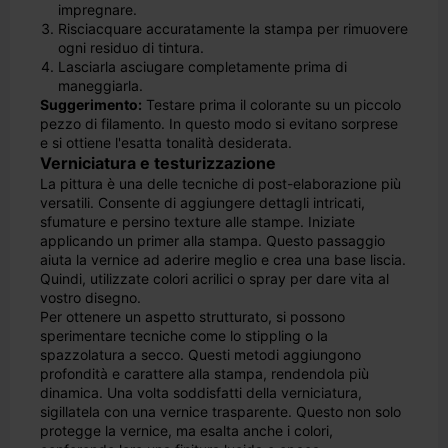
impregnare.
Risciacquare accuratamente la stampa per rimuovere
ogni residuo di tintura.
Lasciarla asciugare completamente prima di
maneggiarla.
Suggerimento:
Testare prima il colorante su un piccolo
pezzo di filamento. In questo modo si evitano sorprese
e si ottiene l'esatta tonalità desiderata.
Verniciatura e testurizzazione
La pittura è una delle tecniche di post-elaborazione più
versatili. Consente di aggiungere dettagli intricati,
sfumature e persino texture alle stampe. Iniziate
applicando un primer alla stampa. Questo passaggio
aiuta la vernice ad aderire meglio e crea una base liscia.
Quindi, utilizzate colori acrilici o spray per dare vita al
vostro disegno.
Per ottenere un aspetto strutturato, si possono
sperimentare tecniche come lo stippling o la
spazzolatura a secco. Questi metodi aggiungono
profondità e carattere alla stampa, rendendola più
dinamica. Una volta soddisfatti della verniciatura,
sigillatela con una vernice trasparente. Questo non solo
protegge la vernice, ma esalta anche i colori,