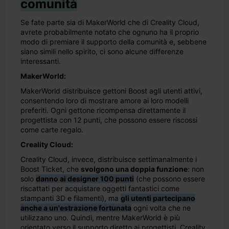
comunità
Se fate parte sia di MakerWorld che di Creality Cloud,
avrete probabilmente notato che ognuno ha il proprio
modo di premiare il supporto della comunità e, sebbene
siano simili nello spirito, ci sono alcune differenze
interessanti.
MakerWorld:
MakerWorld distribuisce gettoni Boost agli utenti attivi,
consentendo loro di mostrare amore ai loro modelli
preferiti. Ogni gettone ricompensa direttamente il
progettista con 12 punti, che possono essere riscossi
come carte regalo.
Creality Cloud:
Creality Cloud, invece, distribuisce settimanalmente i
Boost Ticket, che
svolgono una doppia funzione
: non
solo
danno ai designer 100 punti
(che possono essere
riscattati per acquistare oggetti fantastici come
stampanti 3D e filamenti), ma
gli utenti partecipano
anche a un'estrazione fortunata
ogni volta che ne
utilizzano uno. Quindi, mentre MakerWorld è più
orientato verso il supporto diretto ai progettisti, Creality