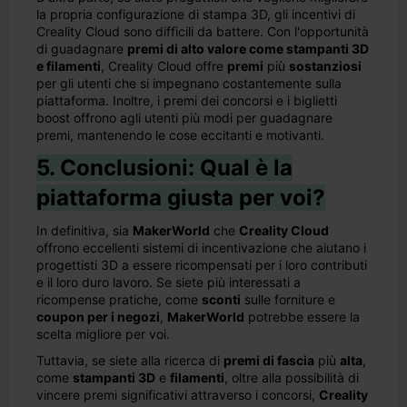
la propria configurazione di stampa 3D, gli incentivi di
Creality Cloud sono difficili da battere. Con l'opportunità
di guadagnare
premi di alto valore come stampanti 3D
e filamenti
, Creality Cloud offre
premi
più
sostanziosi
per gli utenti che si impegnano costantemente sulla
piattaforma. Inoltre, i premi dei concorsi e i biglietti
boost offrono agli utenti più modi per guadagnare
premi, mantenendo le cose eccitanti e motivanti.
5. Conclusioni: Qual è la
piattaforma giusta per voi?
In definitiva, sia
MakerWorld
che
Creality Cloud
offrono eccellenti sistemi di incentivazione che aiutano i
progettisti 3D a essere ricompensati per i loro contributi
e il loro duro lavoro. Se siete più interessati a
ricompense pratiche, come
sconti
sulle forniture e
coupon per i negozi
,
MakerWorld
potrebbe essere la
scelta migliore per voi.
Tuttavia, se siete alla ricerca di
premi di fascia
più
alta
,
come
stampanti 3D
e
filamenti
, oltre alla possibilità di
vincere premi significativi attraverso i concorsi,
Creality