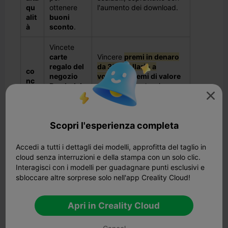
qu
ottenere
l'aumento dei download.
alit
buoni
à
sconto
.
Vincete
carte
Vincere
premi in denaro
regalo del
da 350 dollari - a
co
negozio
volte
con
premi di valore
nc
Bambulab
superiore
in alcuni
ors
da 200
concorsi.

i di
dollari,
Premi in denaro,
sta
perfette
Più possibilità di
mp
Scopri l'esperienza completa
per
aggiorn
vincere,
a
are la
e persino l'opportunità
3D
vostra
di ottenere una
Accedi a tutti i dettagli dei modelli, approfitta del taglio in
attrezzatur
stampante 3D gratuita!
cloud senza interruzioni e della stampa con un solo clic.
a!
Interagisci con i modelli per guadagnare punti esclusivi e
sbloccare altre sorprese solo nell'app Creality Cloud!
Gli utenti
attivi di
MakerWorl
Apri in Creality Cloud
d
guadagna